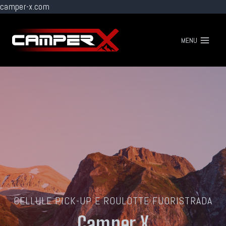
camper-x.com
Vai
al
MENU
contenuto
CELLULE PICK-UP E ROULOTTE FUORISTRADA
Camper X