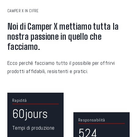
CAMPER X IN CIFRE
Noi di Camper X mettiamo tutta la
nostra passione in quello che
facciamo.
Ecco perché facciamo tutto il possibile per offrirvi
prodotti affidabili, resistenti e pratici.
Rapidità
6
60jours
0
Responsabilità
j
5
Tempi di produzione
524
o
2