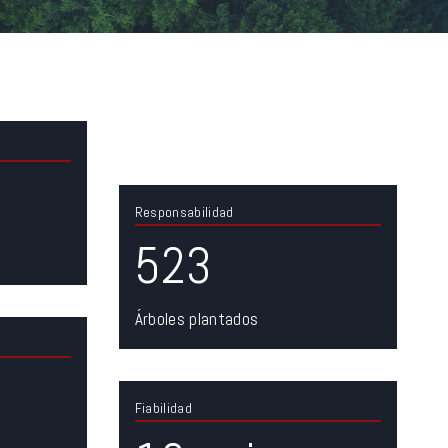
Responsabilidad
5
524
2
4
Árboles plantados
Fiabilidad
1