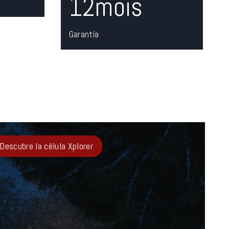
12mois
2
m
o
Garantía
i
s
Descubre la célula Xplorer