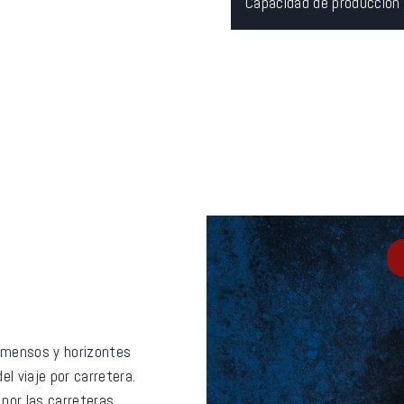
/
Capacidad de producción
a
n
l Proyecto
 inmensos y horizontes
del viaje por carretera.
 por las carreteras,