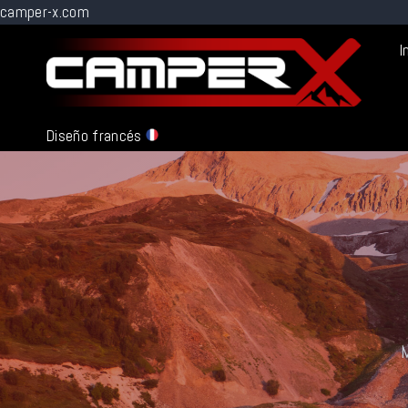
camper-x.com
Ir
I
al
contenido
Diseño francés