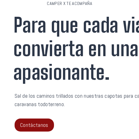
CAMPER X TE ACOMPAÑA
Para que cada vi
convierta en una
apasionante.
Sal de los caminos trillados con nuestras capotas para 
caravanas todoterreno.
Contáctanos