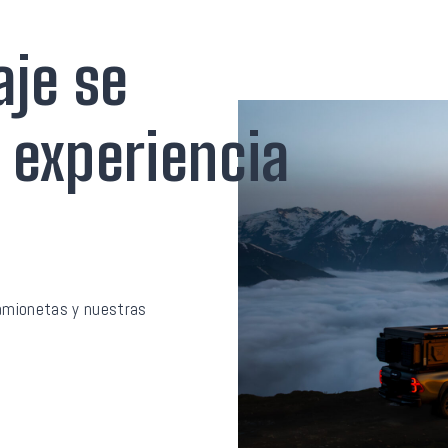
aje se
 experiencia
camionetas y nuestras