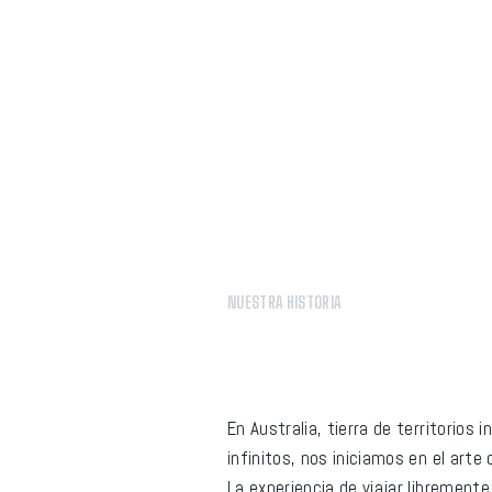
NUESTRA HISTORIA
Entre Bastidores De
En Australia, tierra de territorios
infinitos, nos iniciamos en el arte 
La experiencia de viajar libremente