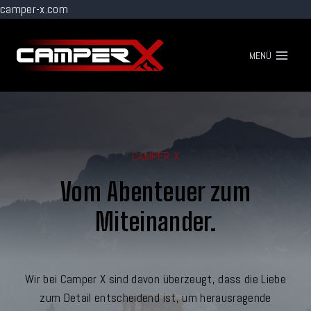
camper-x.com
Zum
Inhalt
MENÜ
springen
CAMPER X
Vom Abenteuer zum
Miteinander.
Wir bei Camper X sind davon überzeugt, dass die Liebe
zum Detail entscheidend ist, um herausragende