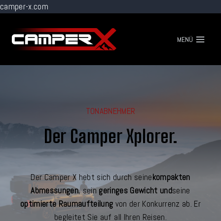
camper-x.com
Zum
Inhalt
MENÜ
springen
TONABNEHMER
Der Camper Xplorer.
Der Camper X hebt sich durch seine
kompakten
Abmessungen
, sein
geringes Gewicht und
seine
optimierte Raumaufteilung
von der Konkurrenz ab. Er
begleitet Sie auf all Ihren Reisen.