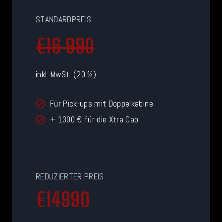
STANDARDPREIS
€16 990
inkl. MwSt. (20 %)
Für Pick-ups mit Doppelkabine
+ 1300 € für die Xtra Cab
REDUZIERTER PREIS
€
€14990
1
4