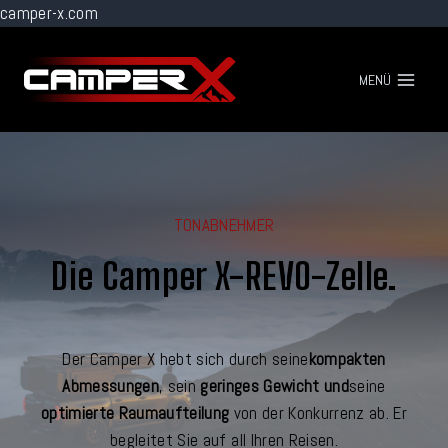
camper-x.com
Zum
Inhalt
MENÜ
springen
TONABNEHMER
Die Camper X-REVO-Zelle.
Der Camper X hebt sich durch seine
kompakten
Abmessungen
, sein
geringes Gewicht und
seine
optimierte Raumaufteilung
von der Konkurrenz ab. Er
begleitet Sie auf all Ihren Reisen.