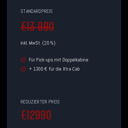
STANDARDPREIS
€13 990
inkl. MwSt. (20 %)
Für Pick-ups mit Doppelkabine
+ 1300 € für die Xtra Cab
REDUZIERTER PREIS
€
€12990
1
2