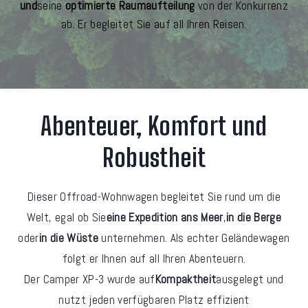
und
seine
optimierte Raumaufteilung
von der Konkurrenz
ab. Er begleitet Sie auf all Ihren Reisen.
Abenteuer, Komfort und
Robustheit
Dieser Offroad-Wohnwagen begleitet Sie rund um die
Welt, egal ob Sie
eine Expedition ans Meer
,
in die Berge
oder
in die Wüste
unternehmen. Als echter Geländewagen
folgt er Ihnen auf all Ihren Abenteuern.
Der Camper XP-3 wurde auf
Kompaktheit
ausgelegt und
nutzt jeden verfügbaren Platz effizient