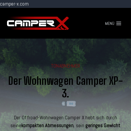
camper-x.com
Zum
Inhalt
MENÜ
springen
TONABNEHMER
Der Wohnwagen Camper XP-
3.
Der Offroad-Wohnwagen Camper X hebt sich durch
seine
kompakten Abmessungen
, sein
geringes Gewicht