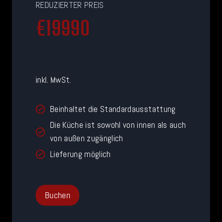
REDUZIERTER PREIS
€
€19990
1
9
9
9
inkl. MwSt.
0
Beinhaltet die Standardausstattung
Die Küche ist sowohl von innen als auch
von außen zugänglich
Lieferung möglich
Buchen